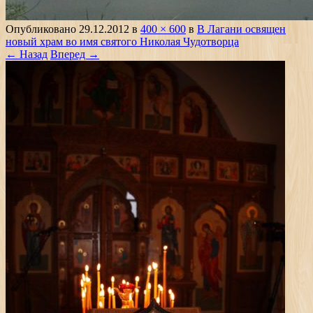
Опубликовано
29.12.2012
в
400 × 600
в
В Лагани освящен
новый храм во имя святого Николая Чудотворца
← Назад
Вперед →